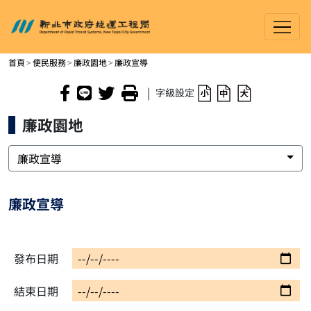
新北市政府捷運工程局
進入內容區塊
首頁
便民服務
廉政園地
廉政宣導
|
字級設定
廉政園地
廉政宣導
廉政宣導
發布日期
結束日期