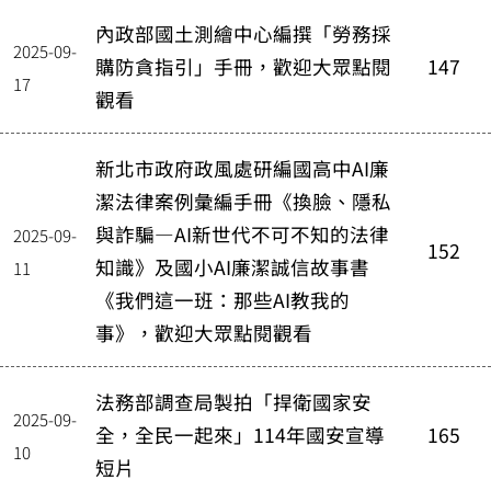
內政部國土測繪中心編撰「勞務採
2025-09-
購防貪指引」手冊，歡迎大眾點閱
147
17
觀看
新北市政府政風處研編國高中AI廉
潔法律案例彙編手冊《換臉、隱私
與詐騙—AI新世代不可不知的法律
2025-09-
152
知識》及國小AI廉潔誠信故事書
11
《我們這一班：那些AI教我的
事》，歡迎大眾點閱觀看
法務部調查局製拍「捍衛國家安
2025-09-
全，全民一起來」114年國安宣導
165
10
短片