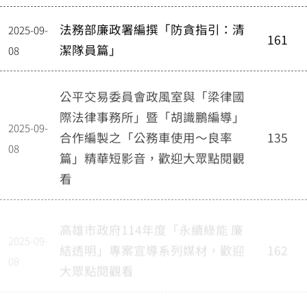
法務部廉政署編撰「防貪指引：清
2025-09-
161
潔隊員篇」
08
公平交易委員會政風室與「梁律國
際法律事務所」暨「胡識鵬編導」
2025-09-
合作編製之「公務車使用〜良率
135
08
篇」精華短影音，歡迎大眾點閱觀
看
高雄市政府114年度「永續綠能 廉
2025-09-
結透明」專案宣導系列媒材，歡迎
162
08
大眾點閱觀看