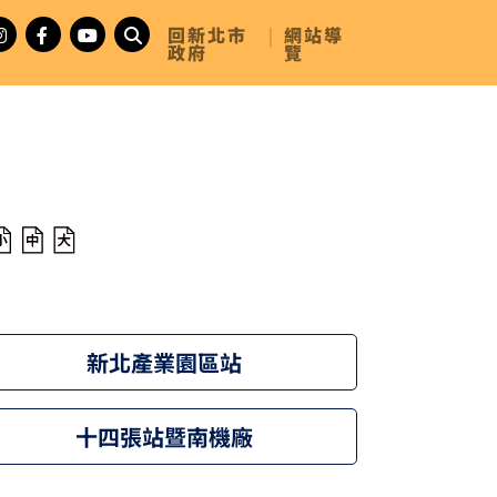
回新北市
|
網站導
政府
覽
新北產業園區站
十四張站暨南機廠