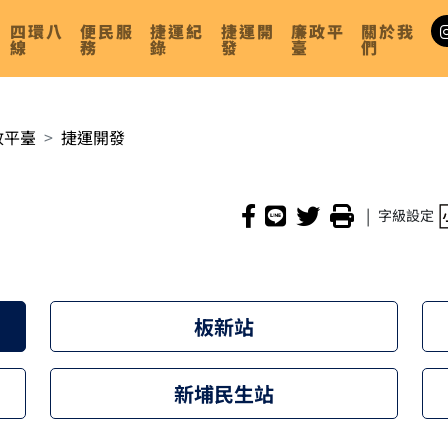
四環八
便民服
捷運紀
捷運開
廉政平
關於我
線
務
錄
發
臺
們
政平臺
捷運開發
|
字級設定
板新站
新埔民生站