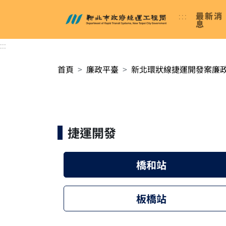
進入內容區塊
:::
最新消
新北市政府捷運工程局
息
:::
首頁
廉政平臺
新北環狀線捷運開發案廉
捷運開發
橋和站
板橋站