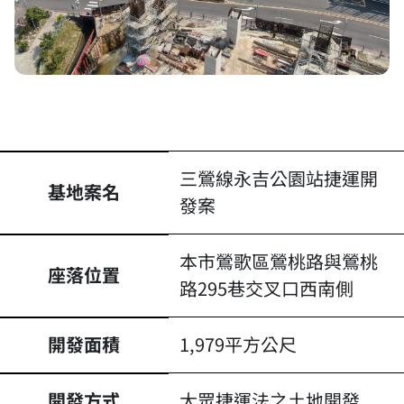
三鶯線永吉公園站捷運開
基地案名
發案
本市鶯歌區鶯桃路與鶯桃
座落位置
路295巷交叉口西南側
開發面積
1,979平方公尺
開發方式
大眾捷運法之土地開發