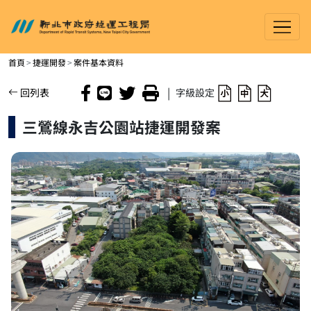
新北市政府捷運工程局
進入內容區塊
首頁
捷運開發
案件基本資料
|
回列表
字級設定
三鶯線永吉公園站捷運開發案