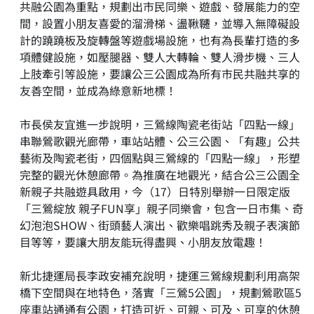
共融公園為重點，規劃出市民同樂、遊戲、發展能力的空
間，設置小朋友喜愛的溜滑梯、盪鞦韆，並導入無障礙設
計的蹺蹺板及旋轉盤等遊戲場設施，也有為長輩打造的多
項體健設施，如壓腿器、雙人大轉輪、雙人滑步機、三人
上肢牽引等設施，要讓公三公園成為所有市民共融共享的
友善空間，並成為綠意新地標！
市長侯友宜進一步說明，三鶯線陶瓷老街站「四點一線」
串聯鶯歌觀光廊帶，車站站體、公三公園、「有趣」公共
藝術及陶瓷老街，四個點與三鶯線的「四點一線」，形塑
完整的觀光休憩廊帶。為推廣在地觀光，結合公三公園全
新親子共融遊具啟用，今（17）日特別舉辦一日限定版
「三鶯綻放 親子FUN享」親子同樂會，包含一日市集、奇
幻泡泡SHOW、街頭藝人演出、歡樂唱跳秀及親子表演節
目等等，要讓大朋友能玩得盡興、小朋友放電趣！
新北捷運局長李政安補充說明，捷運三鶯線規劃利用高架
橋下空間與在地特色，落實「三鶯5公園」，規劃鶯歌區5
座車站通通有公園，打造可近、可親、可及、可享的休憩