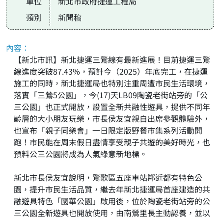
單位
新北市政府捷運工程局
類別
新聞稿
內容：
【新北市訊】新北捷運三鶯線有最新進展！目前捷運三鶯
線進度突破87.43%，預計今（2025）年底完工，在捷運
施工的同時，新北捷運局也特別注重周遭市民生活環境，
落實「三鶯5公園」，今(17)天LB09陶瓷老街站旁的「公
三公園」也正式開放，設置全新共融性遊具，提供不同年
齡層的大小朋友玩樂，市長侯友宜親自出席參觀體驗外，
也宣布「親子同樂會」一日限定版野餐市集系列活動開
跑！市民能在周末假日盡情享受親子共遊的美好時光，也
預料公三公園將成為人氣綠意新地標。
新北市長侯友宜說明，鶯歌區五座車站鄰近都有特色公
園，提升市民生活品質，繼去年新北捷運局首座建造的共
融遊具特色「國華公園」啟用後，位於陶瓷老街站旁的公
三公園全新遊具也開放使用，由南鶯里長主動認養，並以