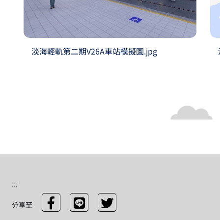
淡海輕軌第二期V26A車站模擬圖.jpg
:::
分享至