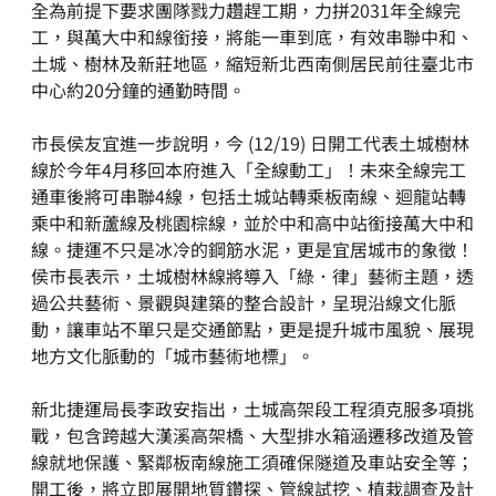
全為前提下要求團隊戮力趲趕工期，力拼2031年全線完
工，與萬大中和線銜接，將能一車到底，有效串聯中和、
土城、樹林及新莊地區，縮短新北西南側居民前往臺北市
中心約20分鐘的通勤時間。
市長侯友宜進一步說明，今 (12/19) 日開工代表土城樹林
線於今年4月移回本府進入「全線動工」！未來全線完工
通車後將可串聯4線，包括土城站轉乘板南線、迴龍站轉
乘中和新蘆線及桃園棕線，並於中和高中站銜接萬大中和
線。捷運不只是冰冷的鋼筋水泥，更是宜居城市的象徵！
侯市長表示，土城樹林線將導入「綠．律」藝術主題，透
過公共藝術、景觀與建築的整合設計，呈現沿線文化脈
動，讓車站不單只是交通節點，更是提升城市風貌、展現
地方文化脈動的「城市藝術地標」。
新北捷運局長李政安指出，土城高架段工程須克服多項挑
戰，包含跨越大漢溪高架橋、大型排水箱涵遷移改道及管
線就地保護、緊鄰板南線施工須確保隧道及車站安全等；
開工後，將立即展開地質鑽探、管線試挖、植栽調查及計