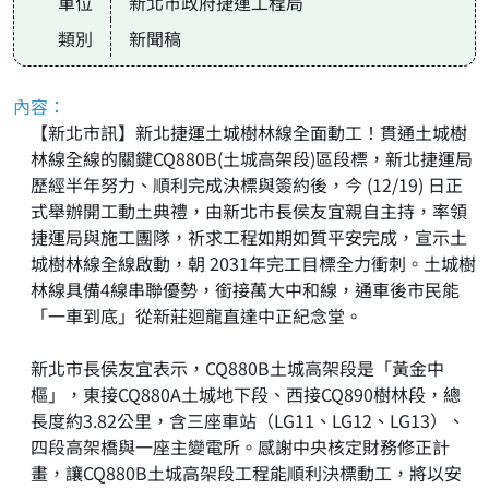
單位
新北市政府捷運工程局
類別
新聞稿
內容：
【新北市訊】新北捷運土城樹林線全面動工！貫通土城樹
林線全線的關鍵CQ880B(土城高架段)區段標，新北捷運局
歷經半年努力、順利完成決標與簽約後，今 (12/19) 日正
式舉辦開工動土典禮，由新北市長侯友宜親自主持，率領
捷運局與施工團隊，祈求工程如期如質平安完成，宣示土
城樹林線全線啟動，朝 2031年完工目標全力衝刺。土城樹
林線具備4線串聯優勢，銜接萬大中和線，通車後市民能
「一車到底」從新莊迴龍直達中正紀念堂。
新北市長侯友宜表示，CQ880B土城高架段是「黃金中
樞」，東接CQ880A土城地下段、西接CQ890樹林段，總
長度約3.82公里，含三座車站（LG11、LG12、LG13）、
四段高架橋與一座主變電所。感謝中央核定財務修正計
畫，讓CQ880B土城高架段工程能順利決標動工，將以安