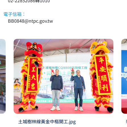
02-22852086轉1010
電子信箱：
BB0848@ntpc.gov.tw
土城樹林線黃金中樞開工.jpg