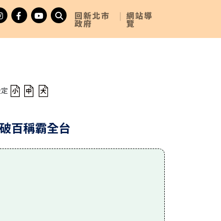
回新北市
|
網站導
政府
覽
設定
程破百稱霸全台