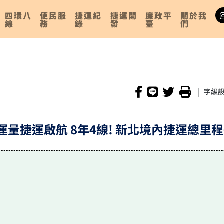
四環八
便民服
捷運紀
捷運開
廉政平
關於我
線
務
錄
發
臺
們
|
字級
運量捷運啟航 8年4線! 新北境內捷運總里