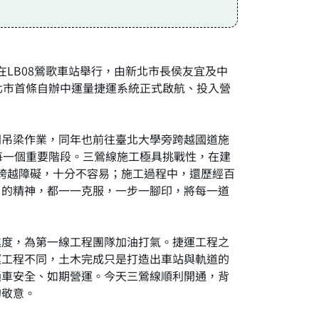
在LB08鶯歌車站舉行，由新北市長侯友宜及中
北市首條自辦中運量捷運系統正式啟航、投入營
間吊梁作業，同年也前往臺北大學旁跨越國道施
每一個重要階段。三鶯線施工極具挑戰性，在建
辛的跨越障礙，十分不容易；施工過程中，還歷經百
」的精神，都一一克服，一步一腳印，將每一道
進度，為第一線工程團隊加油打氣。捷運工程之
運工程不同，土木完成只是打造出車站與軌道的
通車安全、如期營運。今天三鶯線順利開通，背
的敬意。