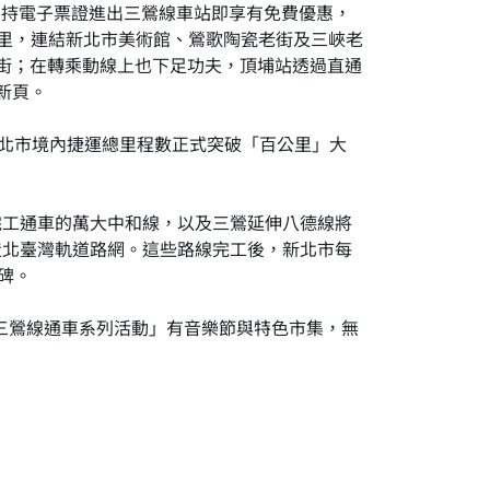
旅客持電子票證進出三鶯線車站即享有免費優惠，
公里，連結新北市美術館、鶯歌陶瓷老街及三峽老
街；在轉乘動線上也下足功夫，頂埔站透過直通
新頁。
新北市境內捷運總里程數正式突破「百公里」大
完工通車的萬大中和線，以及三鶯延伸八德線將
造北臺灣軌道路網。這些路線完工後，新北市每
碑。
-三鶯線通車系列活動」有音樂節與特色市集，無