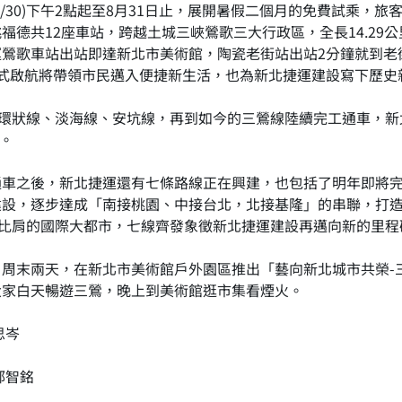
/30)下午2點起至8月31日止，展開暑假二個月的免費試乘，
福德共12座車站，跨越土城三峽鶯歌三大行政區，全長14.29
鶯歌車站出站即達新北市美術館，陶瓷老街站出站2分鐘就到老
式啟航將帶領市民邁入便捷新生活，也為新北捷運建設寫下歷史
北環狀線、淡海線、安坑線，再到如今的三鶯線陸續完工通車，
一。
通車之後，新北捷運還有七條路線正在興建，也包括了明年即將
建設，逐步達成「南接桃園、中接台北，北接基隆」的串聯，打
爾比肩的國際大都市，七線齊發象徵新北捷運建設再邁向新的里程
5日周末兩天，在新北市美術館戶外園區推出「藝向新北城市共榮
大家白天暢遊三鶯，晚上到美術館逛市集看煙火。
思岑
鄭智銘