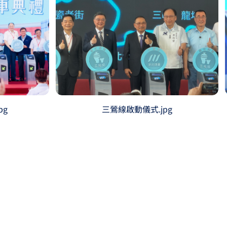
pg
三鶯線啟動儀式.jpg