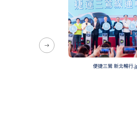
下一張圖片
便捷三鶯 新北暢行.j