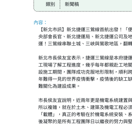
類別
新聞稿
內容：
【新北市訊】新北捷運三鶯線首航出發！「便捷
央部會長官、新北捷運局、新北捷運公司及地
運！三鶯線串聯土城、三峽與鶯歌地區，翻
新北市長侯友宜表示，捷運三鶯線是本府捷
工現場了解工程進度，幾乎每年都親赴工地關
設施工期間，團隊成功克服地形限制，順利跨越
年難得一見的世界疫情衝擊，疫情後的缺工
難關化為建設成果。
市長侯友宜說明，近兩年更是機電系統建置
所以複雜，就在於土木、建築及機電工程必
「載體」，真正的考驗在於機電系統安裝、
後凝聚的是所有工程團隊日以繼夜的努力與