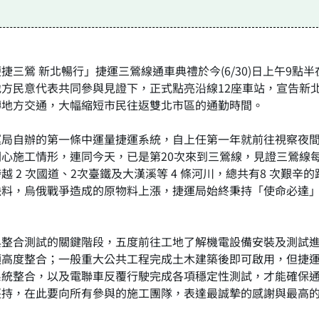
三鶯 新北暢行」捷運三鶯線通車典禮於今(6/30)日上午9點半
方民意代表共同參與見證下，正式點亮沿線12座車站，宣告新
轉地方交通，大幅縮短市民往返雙北市區的通勤時間。
運局自辦的第一條中運量捷運系統，自上任第一年就前往視察夜
心施工情形，連同今天，已是第20次來到三鶯線，見證三鶯線
 2 次國道、2次臺鐵及大漢溪等 4 條河川，總共有8 次艱
缺料，烏俄戰爭造成的原物料上漲，捷運局始終秉持「使命必達
與整合測試的關鍵階段，五度前往工地了解機電設備安裝及測試
須高度整合；一般重大公共工程完成土木建築後即可啟用，但捷
系統整合，以及電聯車反覆行駛完成各項穩定性測試，才能確保
堅持，在此要向所有參與的施工團隊，表達最誠摯的感謝與最高