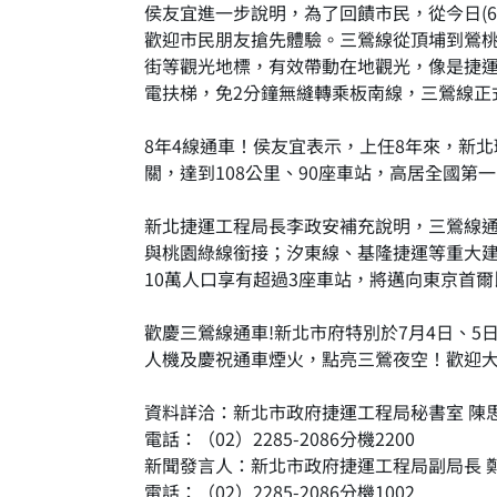
侯友宜進一步說明，為了回饋市民，從今日(6
歡迎市民朋友搶先體驗。三鶯線從頂埔到鶯桃
街等觀光地標，有效帶動在地觀光，像是捷運
電扶梯，免2分鐘無縫轉乘板南線，三鶯線正
8年4線通車！侯友宜表示，上任8年來，新
關，達到108公里、90座車站，高居全國第
新北捷運工程局長李政安補充說明，三鶯線
與桃園綠線銜接；汐東線、基隆捷運等重大
10萬人口享有超過3座車站，將邁向東京首
歡慶三鶯線通車!新北市府特別於7月4日、
人機及慶祝通車煙火，點亮三鶯夜空！歡迎
資料詳洽：新北市政府捷運工程局秘書室 陳
電話：（02）2285-2086分機2200
新聞發言人：新北市政府捷運工程局副局長 
電話：（02）2285-2086分機1002