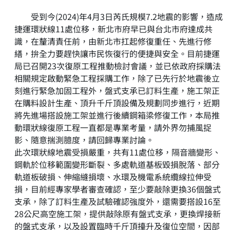
受到今(2024)年4月3日芮氏規模7.2地震的影響，造成
捷運環狀線11處位移，新北市府早已與台北市府達成共
識，在釐清責任前，由新北市扛起修復重任、先進行修
繕，拚全力要趕快讓市民恢復行的便捷與安全。目前捷運
局已召開23次復原工程推動檢討會議，並已依政府採購法
相關規定啟動緊急工程採購工作，除了已先行於地震後立
刻進行緊急加固工程外，盤式支承已訂料生產，施工架正
在購料設計生產、頂升千斤頂設備及規劃同步進行，近期
將先進場搭設施工架並進行後續鋼箱梁修復工作，本局推
動環狀線復原工程一直都是專業考量，請外界勿捕風捉
影、隨意揣測臆度，請回歸專業討論。
此次環狀線地震受損嚴重，共有11處位移，隔音牆變形、
鋼軌於位移範圍變形斷裂、多處軌道基板毀損脫落、部分
軌道板破損、伸縮縫損壞、水環及機電系統纜線拉伸受
損，目前經專家學者審查確認，至少要敲除更換36個盤式
支承，除了訂料生產及試驗確認強度外，還需要搭設16至
28公尺高空施工架，提供敲除原有盤式支承，更換焊接新
的盤式支承，以及設置臨時千斤頂擡升及復位空間，因部