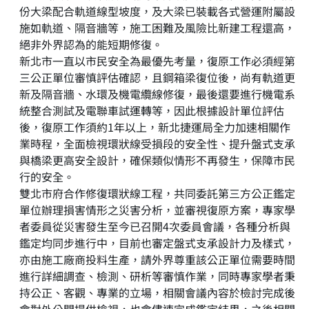
份大梁配合軌道線型坡度，及大梁已裝載各式營運附屬設
施如軌道、隔音牆等，施工困難及風險比新建工程還高，
絕非外界認為的能短期修復。
新北市一直以市民安全為最優先考量，復原工作必須經第
三公正單位審慎評估確認，且鋼箱梁復位後，尚有軌道更
新及隔音牆、水環及機電纜線修復，最後還要進行機電系
統整合測試及電聯車試運轉等，因此根據設計單位評估
後，復原工作須約1年以上，新北捷運局全力加速相關作
業時程，全面檢視環狀線受損段的安全性、提升盤式支承
與橋梁更高安全設計，確保類似情形不再發生，保障市民
行的安全。
雙北市府合作修復環狀線工程，共同委託第三方公正鑑定
單位辦理損害情形之災害分析，並審視復原方案，專家學
者委員從災害發生至今已召開4次委員會議，各種分析與
鑑定均同步進行中，目前也審定盤式支承設計力及樣式，
亦由施工廠商投料生產，請外界尊重該公正單位需要時間
進行詳細調查、檢測、研析等審慎作業，同時專家學者秉
持公正、客觀、專業的立場，相關會議內容於檢討完成後