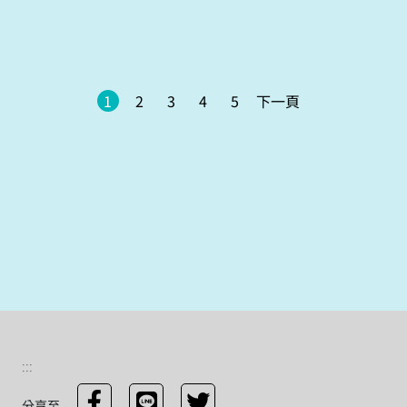
北、新北 與基隆捷運、臺北市民生線無縫接
軌 規劃一致的機電系統 ...
1
2
3
4
5
下一頁
:::
分享至