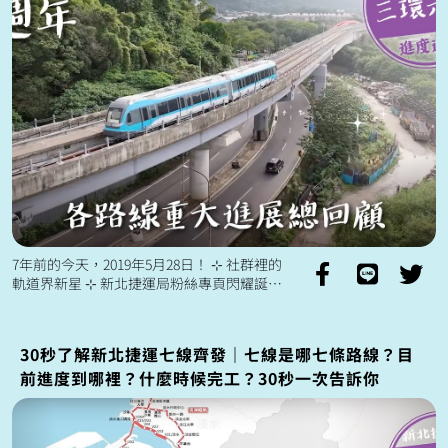
7年前的今天，2019年5月28日！ ⊹ 社群裡的
軌道界新星 ⊹ 新北捷運局粉絲專頁閃耀誕生
✧◝(⁰▿⁰)◜✧ 成立至今，因為有大家的支持才能
持續發光 ...
30秒了解新北捷運七線齊發｜七線是哪七條路線？目
前進度到哪裡？什麼時候完工？30秒一次告訴你