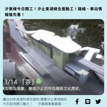
汐東線今日開工！汐止東湖線全面動工！路線、車站情
報搶先看！
繼2024年底順利發包簽約 捷運汐止東湖線在
今天迎來開工動土！ 汐東線串聯基隆、臺