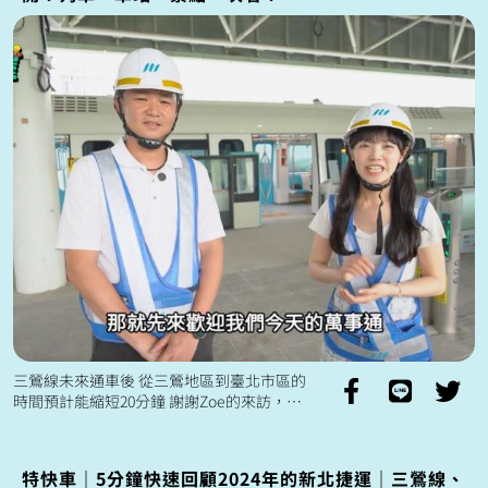
三鶯線未來通車後 從三鶯地區到臺北市區的
時間預計能縮短20分鐘 謝謝Zoe的來訪，也
期待未來與大家相見！ 新北萬事屋~萬事
攏總有~ 更多新北萬事屋...
特快車｜5分鐘快速回顧2024年的新北捷運｜三鶯線、