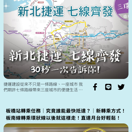
捷運建設從來不只是一條路線、一座城市 我
們期許七條路線帶來三座城市的便捷生活 三
鶯線正在進行列車測試 朝向2025年底完工目
標努力 其他路線也正在積極推...
板橋站轉乘任務｜究竟誰能最快抵達？｜新轉乘方式！
板南線轉乘環狀線以後就這樣走！直達月台好輕鬆！