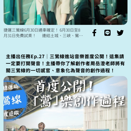
捷運三鶯線6月30日通車確定！ 6月30日至8
月31日免費試乘！ 連結土城、三峽、鶯歌
來往三鶯地區與台北市 通勤時間將能縮短約
20分鐘 省下的...
主播出任務Ep.27｜三鶯線進站音樂首度公開！這集請
一定要打開聲音！主播帶你了解創作者周岳澄老師將有
關三鶯線的一切感官、意象化為聲音的創作過程！