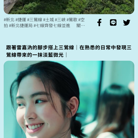
#新北 #捷運 #三鶯線 #土城 #三峽 #鶯歌 #空
拍 #新北捷運局 #七線齊發七線並進 關注
更多新北捷運 七線齊發七線並進 https:/...
跟著雷嘉汭的腳步搭上三鶯線｜在熟悉的日常中發現三
鶯線帶來的一抹淡藍微光｜