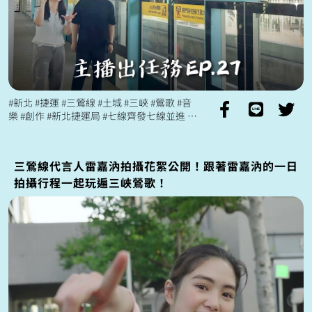
#新北 #捷運 #三鶯線 #土城 #三峽 #鶯歌 #音
樂 #創作 #新北捷運局 #七線齊發七線並進
關注更多新北捷運 七線齊發七線並進 ht...
三鶯線代言人雷嘉汭拍攝花絮公開！跟著雷嘉汭的一日
拍攝行程一起玩遍三峽鶯歌！