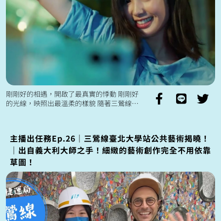
剛剛好的相遇，開啟了最真實的悸動 剛剛好
的光線，映照出最溫柔的樣貌 隨著三鶯線帶
來的生活節奏 一起朝向有光的地方前進 期許
著剛剛好的生活樣貌💙 ...
主播出任務Ep.26｜三鶯線臺北大學站公共藝術揭曉！
｜出自義大利大師之手！細緻的藝術創作完全不用依靠
草圖！