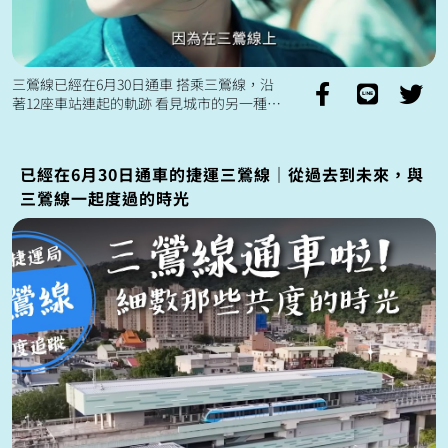
三鶯線已經在6月30日通車 搭乘三鶯線，沿
著12座車站連起的軌跡 看見城市的另一種風
貌、三鶯地區的另一種輪廓 在三峽與鶯歌老
街感受文化氣息 在新北市美術...
已經在6月30日通車的捷運三鶯線｜從過去到未來，與
三鶯線一起度過的時光