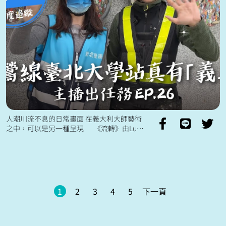
人潮川流不息的日常畫面 在義大利大師藝術
之中，可以是另一種呈現 《流轉》由Luca
老師特地前來臺灣 親自從義大利帶來精心準
備的磁磚材料 沒有透過草...
1
2
3
4
5
下一頁