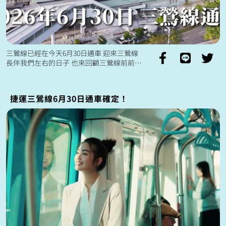
三鶯線已經在今天6月30日通車 迎來三鶯線
長伴我們左右的日子 也來回顧三鶯線前前後
後的經歷吧！ 從開工、合龍到完工前的工
程畫面 還有全心投入其中的...
捷運三鶯線6月30日通車確定！