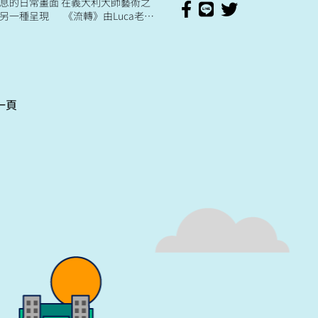
息的日常畫面 在義大利大師藝術之
另一種呈現 《流轉》由Luca老師
灣 親自從義大利帶來精心準備的磁磚
過草...
一頁