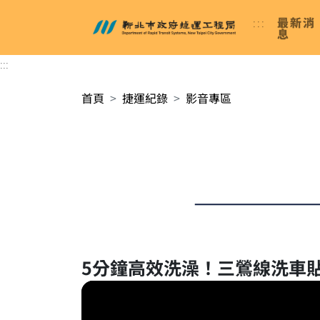
進入內容區塊
:::
最新消
新北市政府捷運工程局
息
:::
首頁
捷運紀錄
影音專區
5分鐘高效洗澡！三鶯線洗車