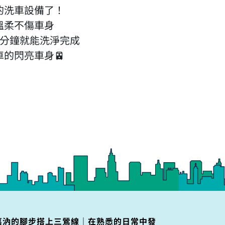
的洗車設備了！
溫柔不傷車身
5分鐘就能洗淨完成
的閃亮車身🚈
嘉汭的腳步搭上三鶯線｜在熟悉的日常中發