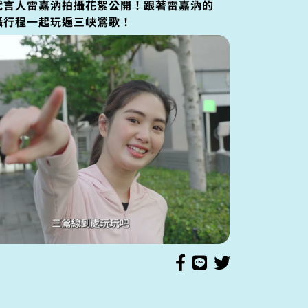
代言人雷嘉汭拍攝花絮公開！跟著雷嘉汭的
攝行程一起玩遍三峽鶯歌！