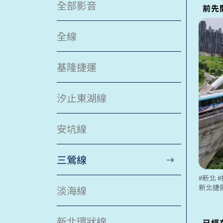
全部影音
前先
全線
基隆捷運
汐止東湖線
安坑線
三鶯線
#新北 #捷運 #三鶯
新北捷
淡海線
捷運 七線
新北環狀線
已經