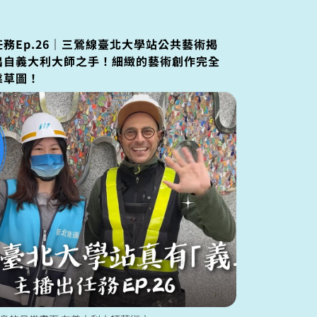
務Ep.26｜三鶯線臺北大學站公共藝術揭
出自義大利大師之手！細緻的藝術創作完全
靠草圖！