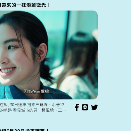
線帶來的一抹淡藍微光｜
在6月30日通車 搭乘三鶯線，沿著12
的軌跡 看見城市的另一種風貌、三鶯
種輪廓 在三峽與鶯歌老街感受文化氣
美術...
線6月30日通車確定！