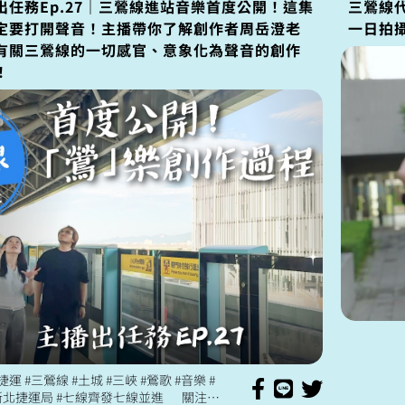
出任務Ep.27｜三鶯線進站音樂首度公開！這集
三鶯線
定要打開聲音！主播帶你了解創作者周岳澄老
一日拍
有關三鶯線的一切感官、意象化為聲音的創作
！
線 #土城 #三峽 #鶯歌 #音樂 #