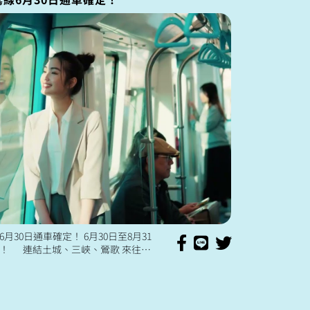
月30日通車確定！ 6月30日至8月31
！ 連結土城、三峽、鶯歌 來往三
北市 通勤時間將能縮短約20分鐘 省