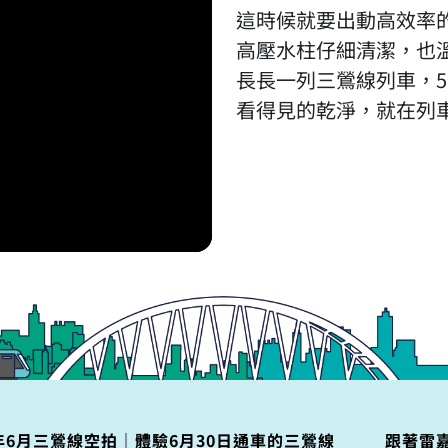
這時候就要出動高效率
高壓水柱仔細清潔，也
長長一列三鶯線列車，
看得見的乾淨，就在列車
5年6月三鶯線空拍｜體驗6月30日通車的三鶯線
跟著雷