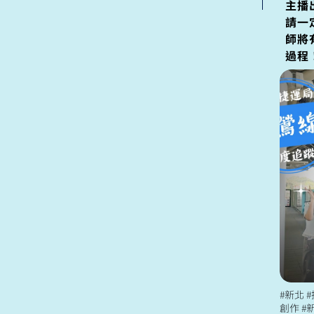
主播
請一
師將
過程
#新北 #捷運 #三鶯
創作 #新北捷運局 #七線齊發七線並進 關注更