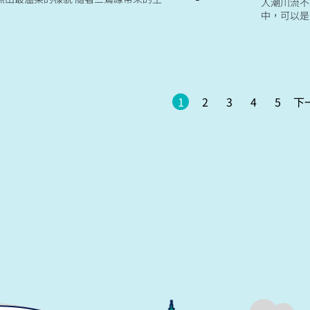
人潮川流不
一起朝向有光的地方前進 期許著剛剛好的
中，可以是
生活樣貌💙 ...
特地前來臺
材料 沒有透
1
2
3
4
5
下