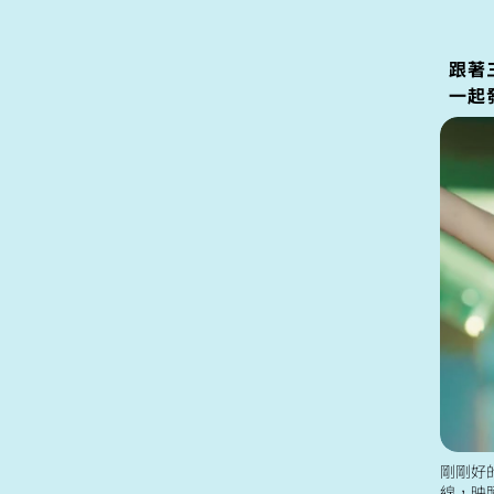
多新北捷
跟著
一起
剛剛好
線，映