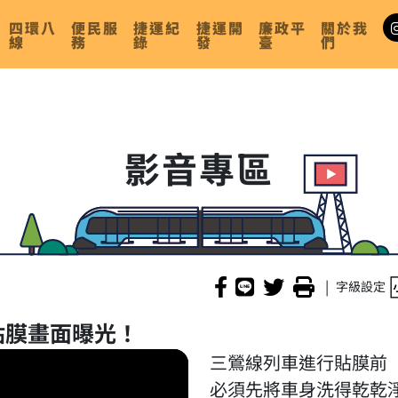
四環八
便民服
捷運紀
捷運開
廉政平
關於我
線
務
錄
發
臺
們
影音專區
|
字級設定
貼膜畫面曝光！
三鶯線列車進行貼膜前
必須先將車身洗得乾乾