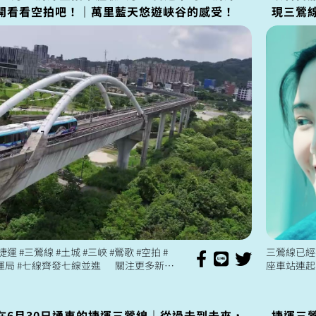
開看看空拍吧！｜萬里藍天悠遊峽谷的感受！
現三鶯
線 #土城 #三峽 #鶯歌 #空拍 #
三鶯線已經
運局 #七線齊發七線並進 關注更多新北
座車站連起
齊發七線並進 https:/...
地區的另一
息 在新北市
在6月30日通車的捷運三鶯線｜從過去到未來，
捷運三鶯