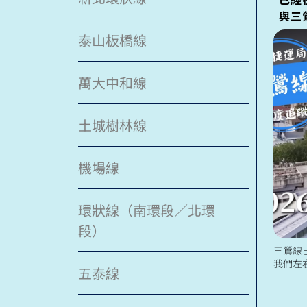
與三
泰山板橋線
萬大中和線
土城樹林線
機場線
環狀線（南環段／北環
段）
三鶯線
我們左
五泰線
吧！ 
全心投入