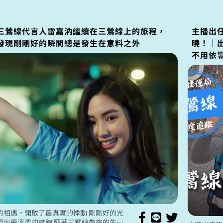
運 七線齊發七線並進 ht...
三鶯線代言人雷嘉汭繼續在三鶯線上的旅程，
主播出任
發現剛剛好的瞬間總是發生在意料之外
曉！｜
不用依
的相遇，開啟了最真實的悸動 剛剛好的光
照出最溫柔的樣貌 隨著三鶯線帶來的生活