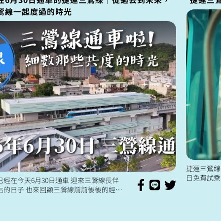
鶯線一起度過的時光
捷運三鶯線6
日免費試乘
已經在今天6月30日通車 迎來三鶯線長伴
鶯地區與台
右的日子 也來回顧三鶯線前前後後的經歷
下的...
從開工、合龍到完工前的工程畫面 還有
其中的...