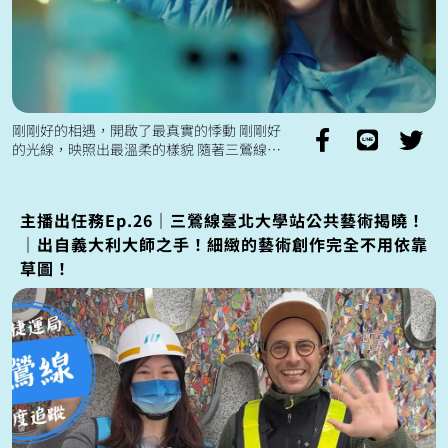
剛剛好的相遇，開啟了最真實的悸動 剛剛好
的光線，映照出最溫柔的樣貌 隨著三鶯線帶
來的生活節奏 一起朝向有光的地方前進 期許
著剛剛好的生活樣貌💙 ...
主播出任務Ep.26｜三鶯線臺北大學站公共藝術揭曉！
｜出自義大利大師之手！細緻的藝術創作完全不用依靠
草圖！