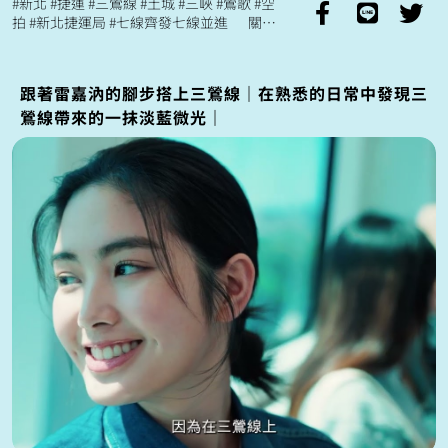
#新北 #捷運 #三鶯線 #土城 #三峽 #鶯歌 #空
拍 #新北捷運局 #七線齊發七線並進 關注
更多新北捷運 七線齊發七線並進 https:/...
跟著雷嘉汭的腳步搭上三鶯線｜在熟悉的日常中發現三
鶯線帶來的一抹淡藍微光｜