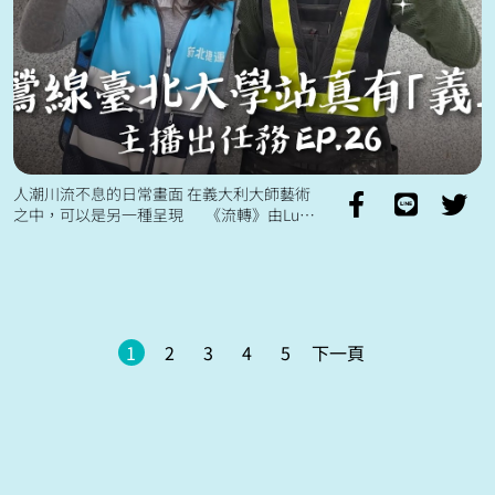
人潮川流不息的日常畫面 在義大利大師藝術
之中，可以是另一種呈現 《流轉》由Luca
老師特地前來臺灣 親自從義大利帶來精心準
備的磁磚材料 沒有透過草...
1
2
3
4
5
下一頁