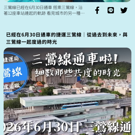
三鶯線已經在6月30日通車 搭乘三鶯線，沿
著12座車站連起的軌跡 看見城市的另一種風
貌、三鶯地區的另一種輪廓 在三峽與鶯歌老
街感受文化氣息 在新北市美術...
已經在6月30日通車的捷運三鶯線｜從過去到未來，與
三鶯線一起度過的時光