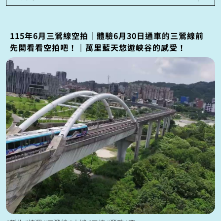
115年6月三鶯線空拍｜體驗6月30日通車的三鶯線前
先開看看空拍吧！｜萬里藍天悠遊峽谷的感受！