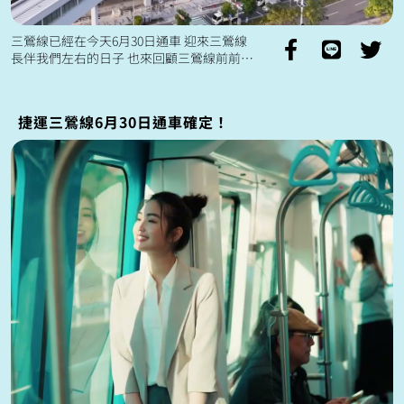
三鶯線已經在今天6月30日通車 迎來三鶯線
長伴我們左右的日子 也來回顧三鶯線前前後
後的經歷吧！ 從開工、合龍到完工前的工
程畫面 還有全心投入其中的...
捷運三鶯線6月30日通車確定！