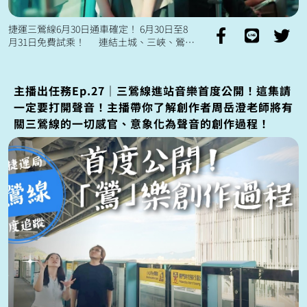
捷運三鶯線6月30日通車確定！ 6月30日至8
月31日免費試乘！ 連結土城、三峽、鶯歌
來往三鶯地區與台北市 通勤時間將能縮短約
20分鐘 省下的...
主播出任務Ep.27｜三鶯線進站音樂首度公開！這集請
一定要打開聲音！主播帶你了解創作者周岳澄老師將有
關三鶯線的一切感官、意象化為聲音的創作過程！