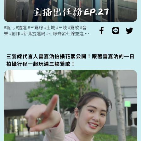
#新北 #捷運 #三鶯線 #土城 #三峽 #鶯歌 #音
樂 #創作 #新北捷運局 #七線齊發七線並進
關注更多新北捷運 七線齊發七線並進 ht...
三鶯線代言人雷嘉汭拍攝花絮公開！跟著雷嘉汭的一日
拍攝行程一起玩遍三峽鶯歌！