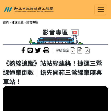
新北市政府捷運工程局
進入內容區塊
首頁
捷運紀錄
影音專區
影音專區
|
字級設定
《熱線追蹤》站站綠建築！捷運三鶯
線通車倒數｜搶先開箱三鶯線車廂與
車站！