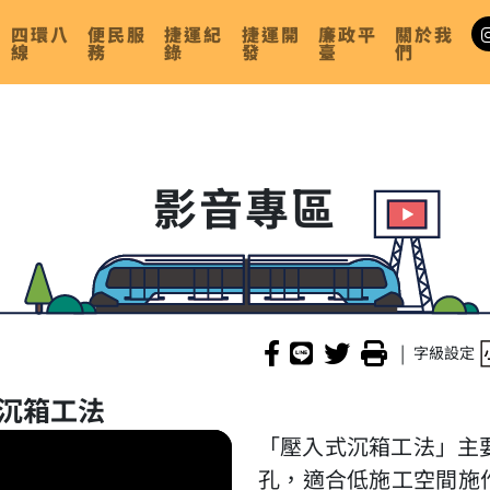
四環八
便民服
捷運紀
捷運開
廉政平
關於我
線
務
錄
發
臺
們
影音專區
|
字級設定
式沉箱工法
「壓入式沉箱工法」主
孔，適合低施工空間施作