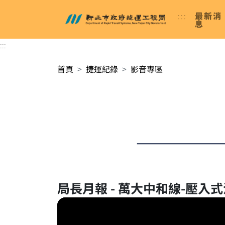
進入內容區塊
:::
最新消
新北市政府捷運工程局
息
:::
首頁
捷運紀錄
影音專區
局長月報 - 萬大中和線-壓入