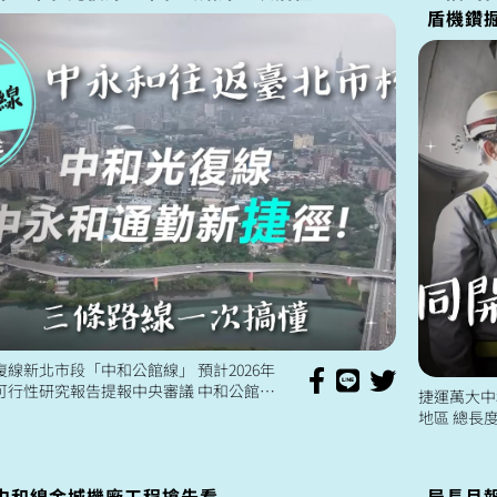
盾機鑽掘
復線新北市段「中和公館線」 預計2026年
可行性研究報告提報中央審議 中和公館線
捷運萬大中
3.1公里 從中和到公館設置4座車站 分別
地區 總長度
橋...
截至112
貫通 預計於.
中和線金城機廠工程搶先看
局長月報