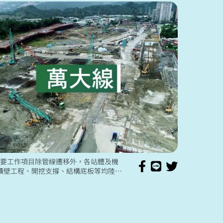
年主要工作項目除管線遷移外，各站體及機
續壁工程、開挖支撐、結構底板等均陸續
，同時也進行潛盾機發進的前置作業，包
改良、潛盾機生產及組裝、隧...