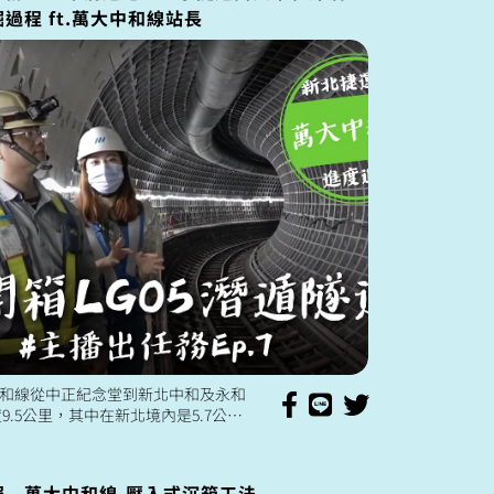
過程 ft.萬大中和線站長
和線從中正紀念堂到新北中和及永和
9.5公里，其中在新北境內是5.7公里
年11月，總共8條的潛盾隧道已經有6條
..
 - 萬大中和線-壓入式沉箱工法