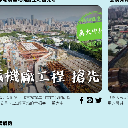
福可以計算，那當2030年到來時 我們可以
「壓入式沉
9公里、121座車站的幸福❤️ 萬大中和
用的豎井、
工程已經展開 即使連日陰雨，我們依然確
以施工到4
..
潛盾機