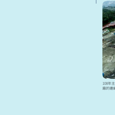
108
廠的連
趲趕中
括地盤