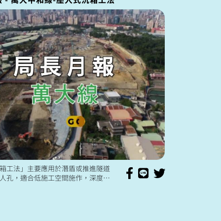
箱工法」主要應用於潛盾或推進隧道
人孔，適合低施工空間施作，深度可
0.8公尺，地底下的施工奧秘，讓我們
跟著影片看下去吧！ 🚈...