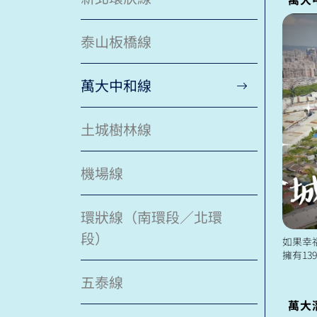
泰山板橋線
萬大中和線
土城樹林線
機場線
環狀線（南環段／北環
段）
如果幸
擁有13
樹林線
五泰線
保施工順.
萬大