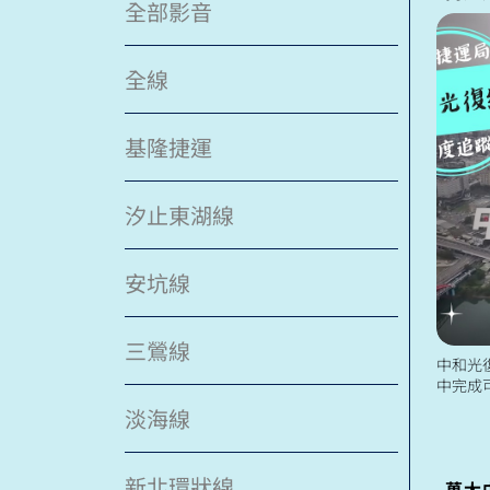
全部影音
全線
基隆捷運
汐止東湖線
安坑線
三鶯線
中和光
中完成
路線長約
淡海線
位在秀朗
新北環狀線
萬大