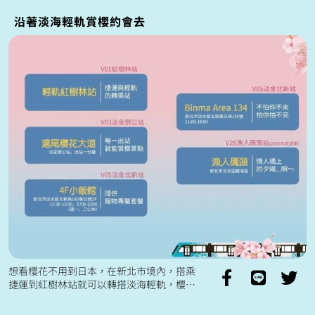
沿著淡海輕軌賞櫻約會去
想看櫻花不用到日本，在新北市境內，搭乘
捷運到紅樹林站就可以轉搭淡海輕軌，櫻花
季約會輕旅行說走就走！ 看更多三環六線進
展，歡迎追蹤