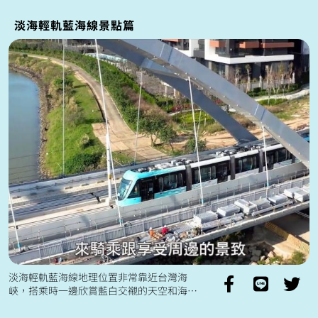
伸以及增加鋼軌的使用壽命之一種重要的軌
道養...
淡海輕軌藍海線景點篇
淡海輕軌藍海線地理位置非常靠近台灣海
峽，搭乘時一邊欣賞藍白交襯的天空和海
景，鄰近還有許多的著名景點：藍海橋、漁
人碼頭、黃金海岸河濱自行車道...夜晚的藍