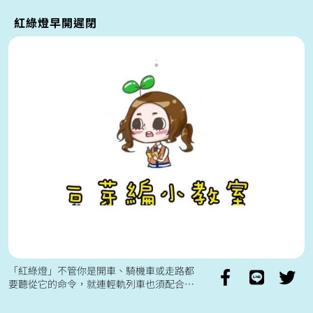
海橋還有...
紅綠燈早開遲閉
「紅綠燈」不管你是開車、騎機車或走路都
要聽從它的命令，就連輕軌列車也須配合紅
綠燈的運作方式來行駛，看影片讓大家長知
識：紅綠燈的「早開」是啥呢？ 🚈想知道...