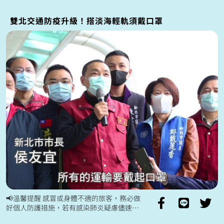
做甚麼！ 🚈看更多三環六線進展，歡迎...
雙北交通防疫升級！搭淡海輕軌須戴口罩
📢溫馨提醒 感冒或身體不適的旅客，務必做
好個人防護措施，若有感染肺炎疑慮儘速通
報，切勿搭乘大眾運輸工具！ 新冠病毒疫情