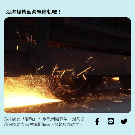
持續延燒，除了減少出入人潮眾多的密閉...
淡海輕軌藍海線磨軌囉！
為什麼要「磨軌」？ 鋼軌研磨作業，是為了
消除鋼軌表面生鏽粗糙面、鋼軌與鋼輪間撞
擊造成的突起或凹陷和預防鋼軌表面瑕疵延