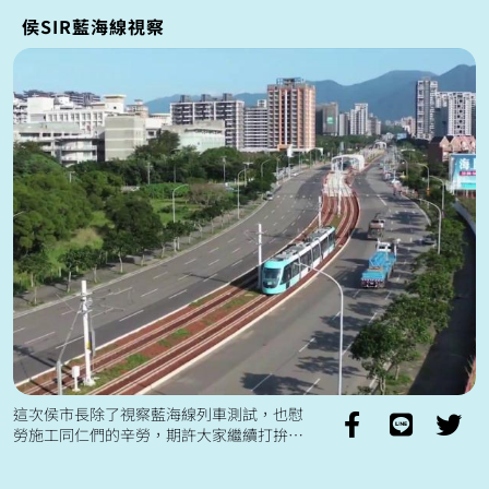
侯SIR藍海線視察
這次侯市長除了視察藍海線列車測試，也慰
勞施工同仁們的辛勞，期許大家繼續打拚，
讓淡海輕軌第一期藍海線在今年通車喔！ 看
更多三環六線進展，歡迎追蹤