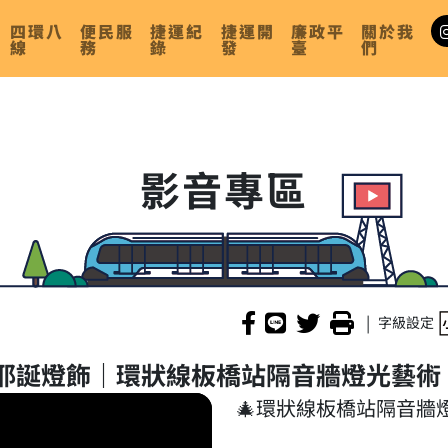
四環八
便民服
捷運紀
捷運開
廉政平
關於我
線
務
錄
發
臺
們
影音專區
|
字級設定
耶誕燈飾｜環狀線板橋站隔音牆燈光藝術
🎄環狀線板橋站隔音牆