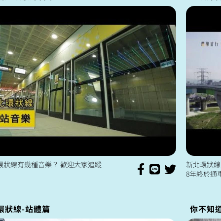
你猜猜環狀線有幾種音樂？ 歡迎大家追蹤
新北環狀線
8年終於通
努力，感謝所
六線進展，
環狀線-站體篇
你不知