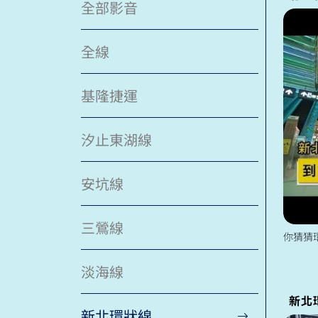
全部影音
全線
基隆捷運
汐止東湖線
安坑線
三鶯線
淡海線
新北
新北環狀線