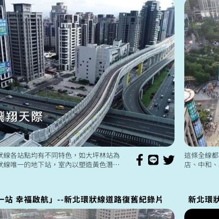
狀線各站點均有不同特色，如大坪林站為
這條全線都
狀線唯一的地下站，室內以塑造黃色潛水
店、中和、
計發想，展現黃線(新北環狀線)及綠線(新
運路網，讓
地下交會站之概念，看完...
市人口最多
一站 幸福啟航」--新北環狀線道路復舊紀錄片
新北環狀