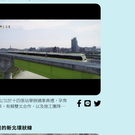
1/31於十四張站舉辦通車典禮，孕育
車，有賴雙北合作，以及施工團隊的
有為環狀線付出的人。 看更多三環
歡迎追蹤
道的新北環狀線