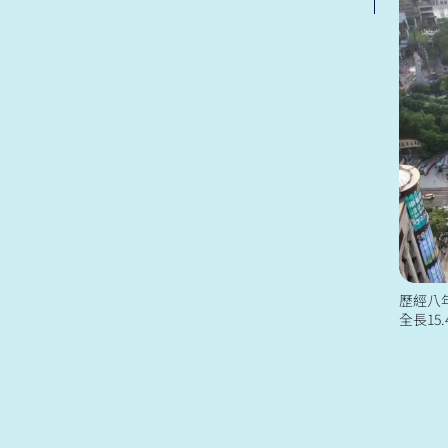
歷經八
全長15
店、中和
寫下工程