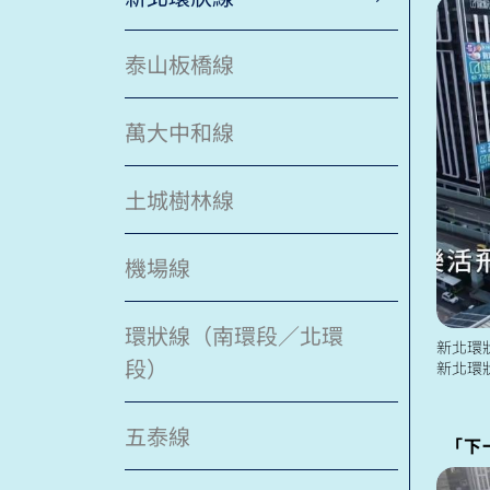
泰山板橋線
萬大中和線
土城樹林線
機場線
環狀線（南環段／北環
新北環
段）
新北環
艇為設
店線)之
五泰線
「下