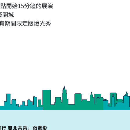
整點開始15分鐘的展演
城開城
日還有期間限定版燈光秀
首行 雙北共乘」微電影