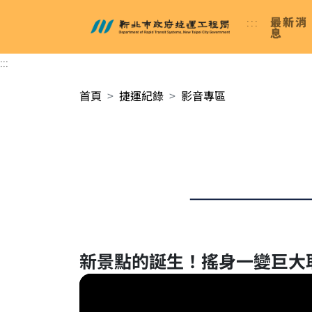
進入內容區塊
:::
最新消
新北市政府捷運工程局
息
:::
首頁
捷運紀錄
影音專區
新景點的誕生！搖身一變巨大