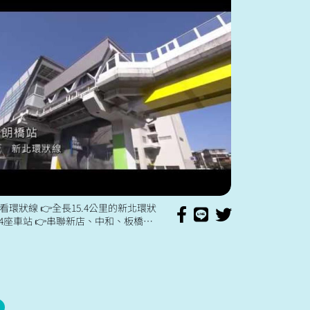
環狀線 👉全長15.4公里的新北環狀
14座車站 👉串聯新店、中和、板橋和
車站從站體到站內公共藝術，都值得大