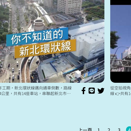
年工期，新北環狀線邁向通車倒數，路線
從空拍視角看
.4公里，共有14座車站，串聯起新北市新
線 👉共有
、板橋、新莊四個行政區。 透過紀錄片
新莊 每座
點滴與艱辛，感...
家發掘喔...
上一頁
1
2
3
4