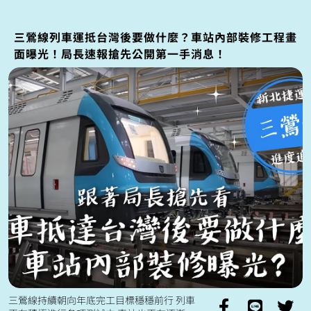
LB08鶯歌車站 模擬營運狀態的自動駕駛動態
測試🚈 以及LB08...
三鶯線列車運抵台灣後要做什麼？車站內部裝修工程畫
面曝光！局長速報搶先公開第一手消息！
三鶯線持續朝向年底完工目標穩穩前行 列車