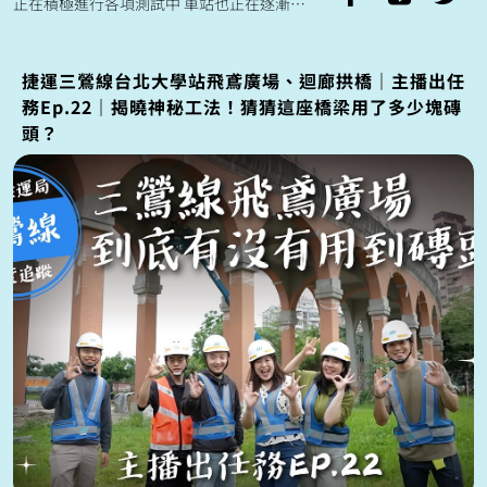
正在積極進行各項測試中 車站也正在逐漸完
整 通車後預計可以縮短三鶯、鶯歌等地區 來
往台北市約二十分鐘的通勤時間...
捷運三鶯線台北大學站飛鳶廣場、迴廊拱橋｜主播出任
務Ep.22｜揭曉神秘工法！猜猜這座橋梁用了多少塊磚
頭？