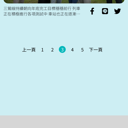
三鶯線持續朝向年底完工目標穩穩前行 列車
正在積極進行各項測試中 車站也正在逐漸完
整 通車後預計可以縮短三鶯、鶯歌等地區 來
往台北市約二十分鐘的通勤時間...
上一頁
1
2
3
4
5
下一頁