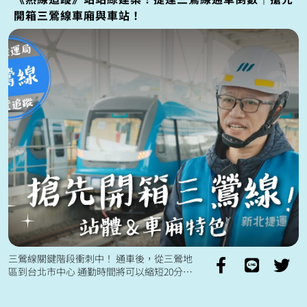
開箱三鶯線車廂與車站！
三鶯線關鍵階段衝刺中！ 通車後，從三鶯地
區到台北市中心 通勤時間將可以縮短20分鐘
🚈