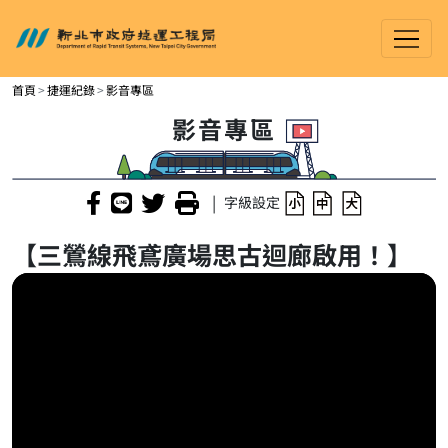
新北市政府捷運工程局
進入內容區塊
首頁
捷運紀錄
影音專區
影音專區
|
字級設定
【三鶯線飛鳶廣場思古迴廊啟用！】