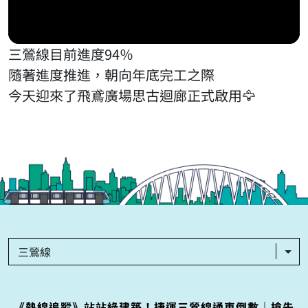
三鶯線目前進度94％
隨著進度推進，朝向年底完工之際
今天迎來了飛鳶廣場思古迴廊正式啟用🦅
三鶯線
《熱線追蹤》站站綠建築！捷運三鶯線通車倒數｜搶先