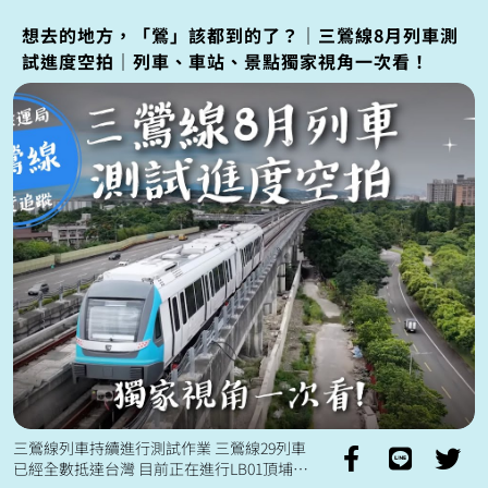
想去的地方，「鶯」該都到的了？｜三鶯線8月列車測
試進度空拍｜列車、車站、景點獨家視角一次看！
三鶯線列車持續進行測試作業 三鶯線29列車
已經全數抵達台灣 目前正在進行LB01頂埔～