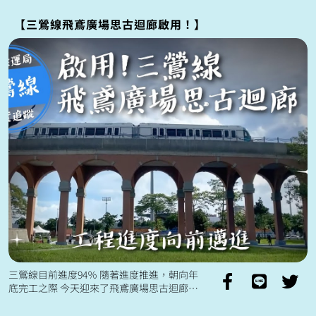
「全線全系統整合測試」 ...
【三鶯線飛鳶廣場思古迴廊啟用！】
三鶯線目前進度94％ 隨著進度推進，朝向年
底完工之際 今天迎來了飛鳶廣場思古迴廊正
式啟用🦅