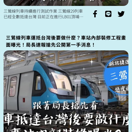
三鶯線列車持續進行測試作業 三鶯線29列車
已經全數抵達台灣 目前正在進行LB01頂埔～
LB08鶯歌車站 模擬營運狀態的自動駕駛動態
測試🚈 以及LB08...
三鶯線列車運抵台灣後要做什麼？車站內部裝修工程畫
面曝光！局長速報搶先公開第一手消息！