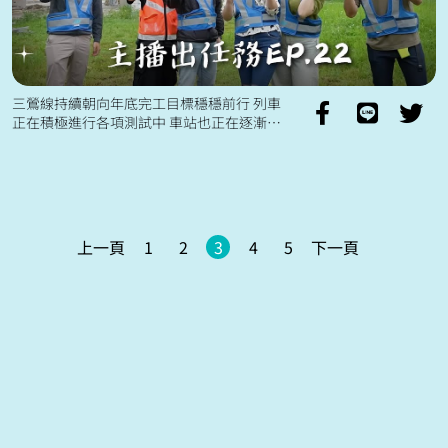
三鶯線持續朝向年底完工目標穩穩前行 列車
正在積極進行各項測試中 車站也正在逐漸完
整 通車後預計可以縮短三鶯、鶯歌等地區 來
往台北市約二十分鐘的通勤時間...
上一頁
1
2
3
4
5
下一頁