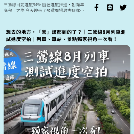
三鶯線目前進度94％ 隨著進度推進，朝向年
底完工之際 今天迎來了飛鳶廣場思古迴廊正
式啟用🦅
想去的地方，「鶯」該都到的了？｜三鶯線8月列車測
試進度空拍｜列車、車站、景點獨家視角一次看！