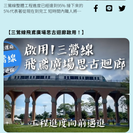
三鶯線整體工程進度已經達到95% 接下來的
5％代表著從現在到完工 短時間內職人將繼
續投入的大量心力💪 三鶯線10月開始進入
「全線全系統整合測試」 ...
【三鶯線飛鳶廣場思古迴廊啟用！】