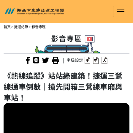
新北市政府捷運工程局
進入內容區塊
首頁
捷運紀錄
影音專區
影音專區
|
字級設定
《熱線追蹤》站站綠建築！捷運三鶯
線通車倒數｜搶先開箱三鶯線車廂與
車站！