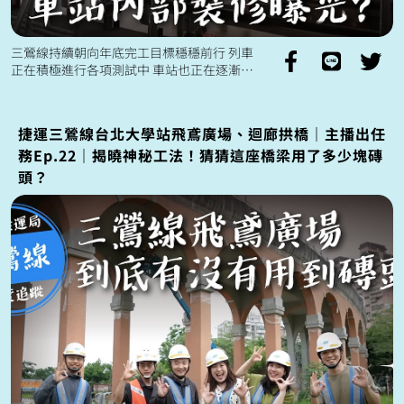
三鶯線持續朝向年底完工目標穩穩前行 列車
正在積極進行各項測試中 車站也正在逐漸完
整 通車後預計可以縮短三鶯、鶯歌等地區 來
往台北市約二十分鐘的通勤時間...
捷運三鶯線台北大學站飛鳶廣場、迴廊拱橋｜主播出任
務Ep.22｜揭曉神秘工法！猜猜這座橋梁用了多少塊磚
頭？