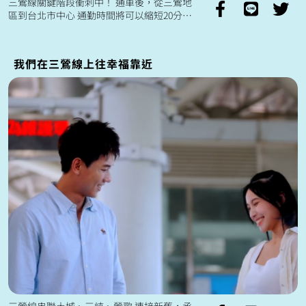
三鶯線關鍵階段衝刺中！ 通車後，從三鶯地
區到台北市中心 通勤時間將可以縮短20分鐘
🚈
我們在三鶯線上往幸福靠近
三鶯線串聯土城、三峽、鶯歌 連接新舊，承