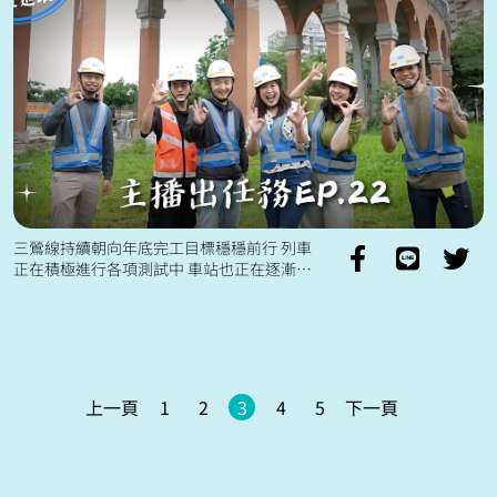
三鶯線持續朝向年底完工目標穩穩前行 列車
正在積極進行各項測試中 車站也正在逐漸完
整 通車後預計可以縮短三鶯、鶯歌等地區 來
往台北市約二十分鐘的通勤時間...
上一頁
1
2
3
4
5
下一頁