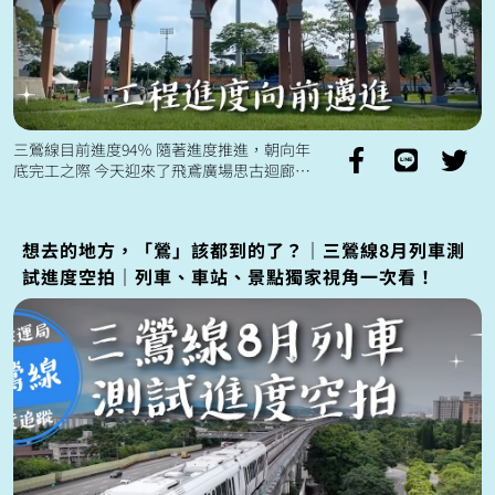
三鶯線目前進度94％ 隨著進度推進，朝向年
底完工之際 今天迎來了飛鳶廣場思古迴廊正
式啟用🦅
想去的地方，「鶯」該都到的了？｜三鶯線8月列車測
試進度空拍｜列車、車站、景點獨家視角一次看！