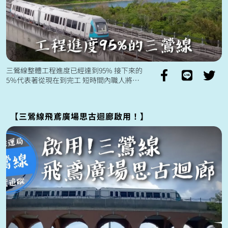
三鶯線整體工程進度已經達到95% 接下來的
5％代表著從現在到完工 短時間內職人將繼
續投入的大量心力💪 三鶯線10月開始進入
「全線全系統整合測試」 ...
【三鶯線飛鳶廣場思古迴廊啟用！】