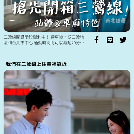
三鶯線關鍵階段衝刺中！ 通車後，從三鶯地
區到台北市中心 通勤時間將可以縮短20分鐘
🚈
我們在三鶯線上往幸福靠近