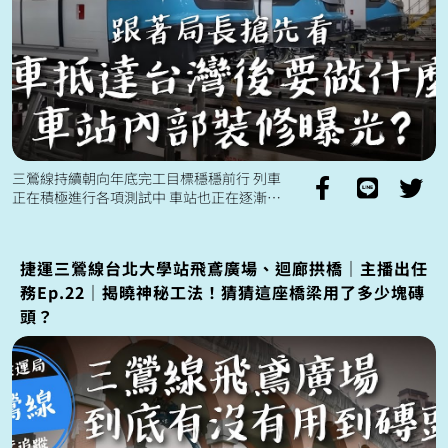
三鶯線持續朝向年底完工目標穩穩前行 列車
正在積極進行各項測試中 車站也正在逐漸完
整 通車後預計可以縮短三鶯、鶯歌等地區 來
往台北市約二十分鐘的通勤時間...
捷運三鶯線台北大學站飛鳶廣場、迴廊拱橋｜主播出任
務Ep.22｜揭曉神秘工法！猜猜這座橋梁用了多少塊磚
頭？