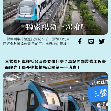
三鶯線列車持續進行測試作業 三鶯線29列車
已經全數抵達台灣 目前正在進行LB01頂埔～
LB08鶯歌車站 模擬營運狀態的自動駕駛動態
測試🚈 以及LB08...
三鶯線列車運抵台灣後要做什麼？車站內部裝修工程畫
面曝光！局長速報搶先公開第一手消息！