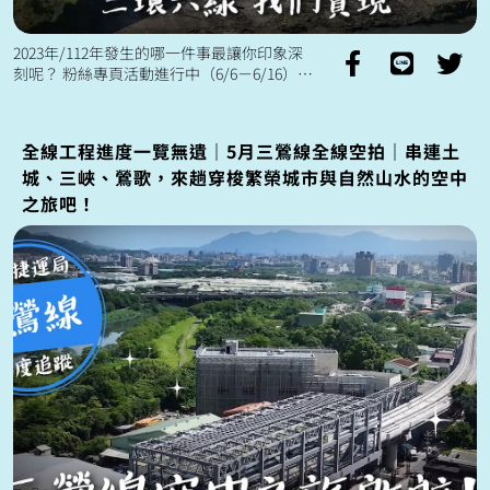
2023年/112年發生的哪一件事最讓你印象深
刻呢？ 粉絲專頁活動進行中（6/6－6/16）
一起留下時光膠囊抽大禮包(*´∀`)~♥
全線工程進度一覽無遺｜5月三鶯線全線空拍｜串連土
城、三峽、鶯歌，來趟穿梭繁榮城市與自然山水的空中
之旅吧！