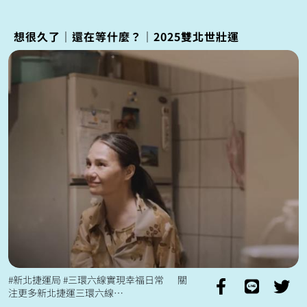
來了很多影響 但修復工程的首要任務只有一
個 我們以恢復通勤安全與便利為第...
想很久了｜還在等什麼？｜2025雙北世壯運
#新北捷運局 #三環六線實現幸福日常 關
注更多新北捷運三環六線
https://linktr.ee/dortsntpc