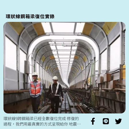
v=1138995104460610&rdid=...
環狀線鋼箱梁復位實錄
環狀線9跨鋼箱梁已經全數復位完成 修復的
過程，我們用最真實的方式呈現給你 地震帶