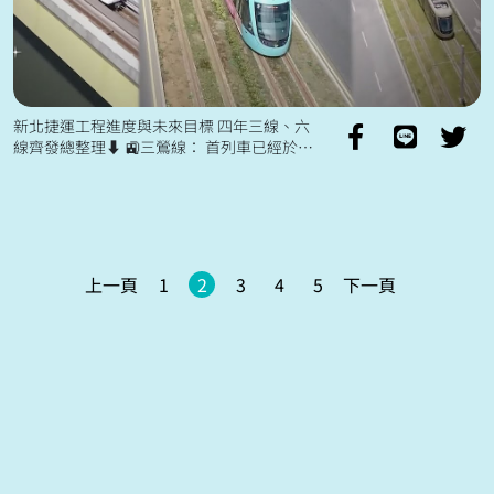
新北捷運工程進度與未來目標 四年三線、六
線齊發總整理⬇️ 🚉三鶯線： 首列車已經於
2023年8月抵達，2024年將進行上線測試，預
計114年完工 ...
上一頁
1
2
3
4
5
下一頁