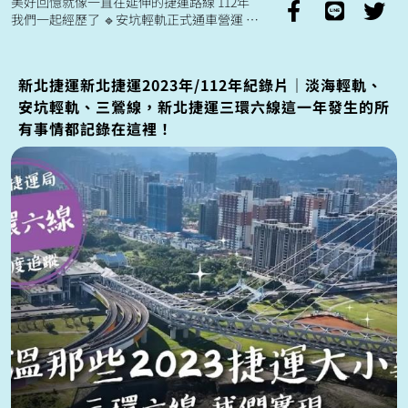
美好回憶就像一直在延伸的捷運路線 112年
我們一起經歷了 🔹安坑輕軌正式通車營運 🔹
三鶯線首例車抵達 🔹三鶯線全線合龍 一起延
續對捷運的期待與熱...
新北捷運新北捷運2023年/112年紀錄片｜淡海輕軌、
安坑輕軌、三鶯線，新北捷運三環六線這一年發生的所
有事情都記錄在這裡！