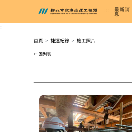
進入內容區塊
:::
最新消
新北市政府捷運工程局
息
:::
首頁
捷運紀錄
施工照片
回列表
放大照片 施工位置：CQ850／施工項目：