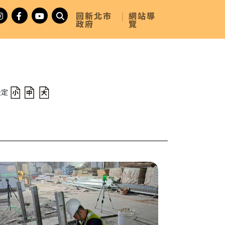
回新北市
|
網站導
政府
覽
設定
覆工系統拆除
大照片 施工位置：CQ861／施工項目：LG06站站體穿堂層東