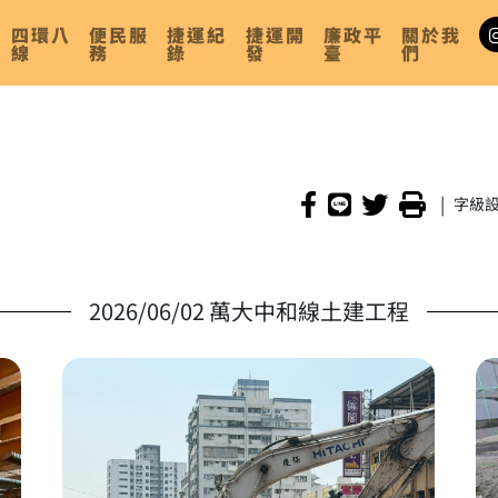
四環八
便民服
捷運紀
捷運開
廉政平
關於我
線
務
錄
發
臺
們
|
字級
2026/06/02 萬大中和線土建工程
頂版封頭模查驗
放大照片 施工位置：CQ860／施工項目：車站1-2單元
放