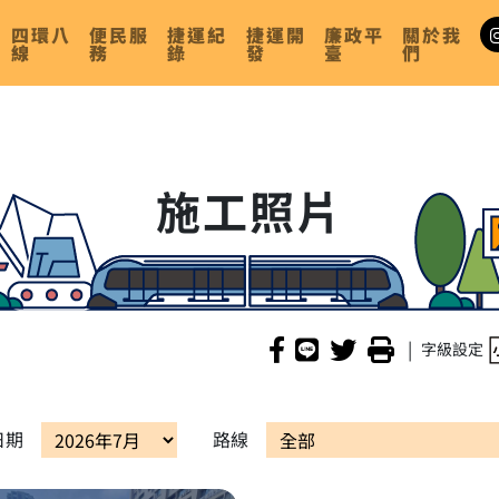
四環八
便民服
捷運紀
捷運開
廉政平
關於我
線
務
錄
發
臺
們
施工照片
|
字級設定
日期
路線