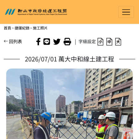
新北市政府捷運工程局
進入內容區塊
首頁
捷運紀錄
施工照片
|
回列表
字級設定
2026/07/01 萬大中和線土建工程
放大照片 施工位置：CQ850／施工項目：會同業主工區噪音